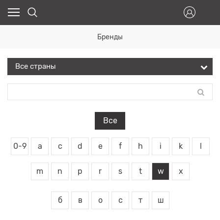
Бренды
Все
0-9
a
c
d
e
f
h
i
k
l
m
n
p
r
s
t
w
x
б
в
о
с
т
ш