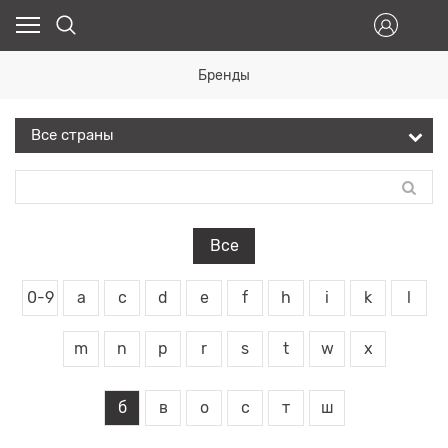
Бренды
Все
0-9
a
c
d
e
f
h
i
k
l
m
n
p
r
s
t
w
x
б
в
о
с
т
ш