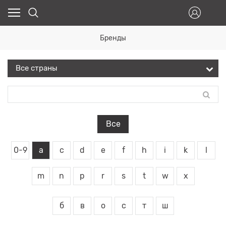
Бренды
Все
0-9
a
c
d
e
f
h
i
k
l
m
n
p
r
s
t
w
x
б
в
о
с
т
ш